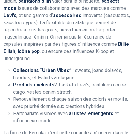
urbain,
pantalons slim
valorisant la silhouette,
baskets
mode
issues de collaborations avec des marques comme
Levi’s
, et une gamme d’
accessoires
innovants (casquettes,
sacs logotypés).
La flexibilité du catalogue
permet de
répondre à tous les goûts, aussi bien en prêt-à-porter
masculin que féminin. On remarque la récurrence de
capsules inspirées par des figures d’influence comme
Billie
Eilish, icône pop
, ou encore des influences K-pop et
underground.
Collections “Urban Vibes”
: sweats, jeans délavés,
hoodies, et t-shirts à slogans.
Produits exclusifs
?: baskets Levi’s, pantalons coupe
cargo, vestes denim stretch.
Renouvellement à chaque saison
des coloris et motifs,
avec priorité donnée aux créations hybrides.
Partenariats visibles avec
artistes émergents
et
influenceurs mode.
La force de Bershka, c’est cette capacité à s’insérer dans le