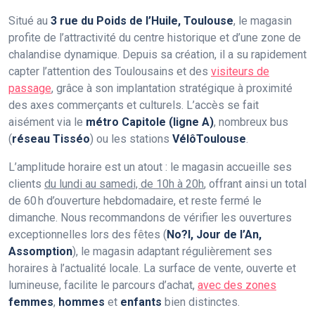
Situé au
3 rue du Poids de l’Huile, Toulouse
, le magasin
profite de l’attractivité du centre historique et d’une zone de
chalandise dynamique. Depuis sa création, il a su rapidement
capter l’attention des Toulousains et des
visiteurs de
passage
, grâce à son implantation stratégique à proximité
des axes commerçants et culturels. L’accès se fait
aisément via le
métro Capitole (ligne A)
, nombreux bus
(
réseau Tisséo
) ou les stations
VélôToulouse
.
L’amplitude horaire est un atout : le magasin accueille ses
clients
du lundi au samedi, de 10h à 20h
, offrant ainsi un total
de 60 h d’ouverture hebdomadaire, et reste fermé le
dimanche. Nous recommandons de vérifier les ouvertures
exceptionnelles lors des fêtes (
No?l, Jour de l’An,
Assomption
), le magasin adaptant régulièrement ses
horaires à l’actualité locale. La surface de vente, ouverte et
lumineuse, facilite le parcours d’achat,
avec des zones
femmes
,
hommes
et
enfants
bien distinctes.