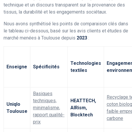
technique et un discours transparent sur la provenance des
tissus, la durabilité et les engagements sociétaux.
Nous avons synthétisé les points de comparaison clés dans
le tableau ci-dessous, basé sur les avis clients et études de
marché menées à Toulouse depuis
2023
:
Technologies
Engagemen
Enseigne
Spécificités
textiles
environne
Basiques
Recyclage te
techniques,
HEATTECH,
Uniqlo
coton biolog
minimalisme,
AIRism,
Toulouse
faible empr
rapport qualité-
Blocktech
carbone
prix