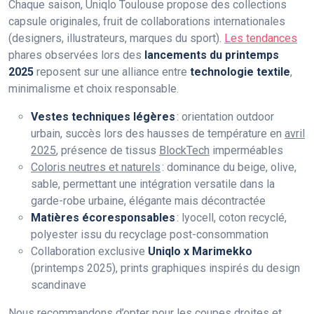
Chaque saison, Uniqlo Toulouse propose des collections
capsule originales, fruit de collaborations internationales
(designers, illustrateurs, marques du sport).
Les tendances
phares observées lors des
lancements du printemps
2025
reposent sur une alliance entre
technologie textile
,
minimalisme et choix responsable.
Vestes techniques légères
: orientation outdoor
urbain, succès lors des hausses de température en
avril
2025
, présence de tissus
BlockTech
imperméables
Coloris neutres et naturels
: dominance du beige, olive,
sable, permettant une intégration versatile dans la
garde-robe urbaine, élégante mais décontractée
Matières écoresponsables
: lyocell, coton recyclé,
polyester issu du recyclage post-consommation
Collaboration exclusive
Uniqlo x Marimekko
(printemps 2025), prints graphiques inspirés du design
scandinave
Nous recommandons d’opter pour les coupes droites et