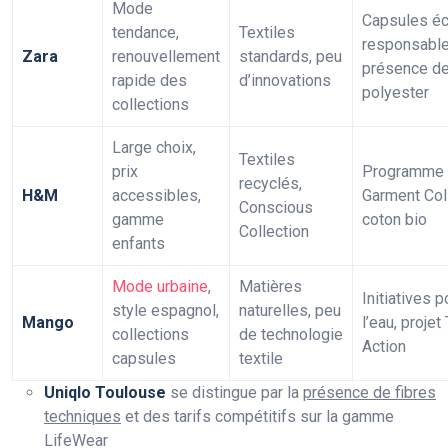
Mode
Capsules é
tendance,
Textiles
responsable
Zara
renouvellement
standards, peu
présence d
rapide des
d’innovations
polyester
collections
Large choix,
Textiles
prix
Programme
recyclés,
H&M
accessibles,
Garment Coll
Conscious
gamme
coton bio
Collection
enfants
Mode urbaine
,
Matières
Initiatives p
style espagnol,
naturelles, peu
Mango
l’eau, projet
collections
de technologie
Action
capsules
textile
Uniqlo Toulouse
se distingue par la
présence de fibres
techniques
et des tarifs compétitifs sur la gamme
LifeWear