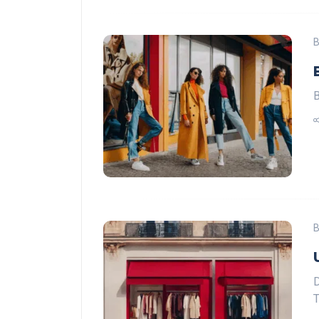
B
B
B
D
T