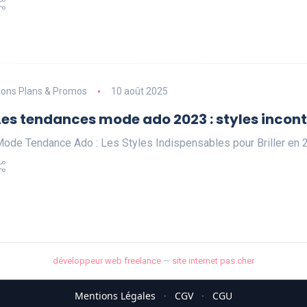
ons Plans & Promos
10 août 2025
Les tendances mode ado 2023 : styles incont
ode Tendance Ado : Les Styles Indispensables pour Briller e
développeur web freelance
—
site internet pas cher
Mentions Légales
·
CGV
·
CGU