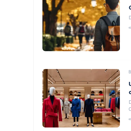
D
B
D