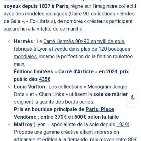
soyeux depuis 1837 à Paris
, règne sur l’imaginaire collectif
avec des modèles iconiques (Carré 90, collections « Brides
de Gala », « Ex-Libris »), de nombreux créateurs participent
aujourd’hui à la vitalité de ce marché :
Hermès
: Le
Carré Hermès 90×90 en twill de soie,
fabriqué à Lyon et vendu dans plus de 120 boutiques
mondiales
, incarne la perfection de la finition roulottée
main.
Éditions limitées « Carré d’Artiste » en 2024, prix
public dès
435€
Louis Vuitton
: Les collections « Monogram Jungle
Dots » et « Chain Links » utilisent la
soie de mûrier
et
soignent la qualité des bords ourlés.
Prix en boutique principale de
Paris, Place
Vendôme
: entre
370 €
et
600 €
selon la taille
Malfroy
(Lyon – spécialiste de la soie depuis
1939
) :
Propose une gamme créative alliant impression
artisanale et édition à la demande,
prix moyen entre 80 €