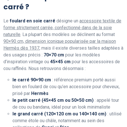
carré ?
Le
foulard en soie carré
désigne un
accessoire textile de
forme strictement carrée, confectionné dans de la soie
naturelle
. La plupart des modèles se déclinent au format
90×90 cm, dimension iconique popularisée par la maison
Hermès dès 1937
, mais il existe diverses tailles adaptées à
des usages précis :
70×70 cm
pour les modèles
d’inspiration vintage ou
45×45 cm
pour les accessoires de
cou raffinés. Nous retrouvons désormais :
le carré 90×90 cm
: référence premium porté aussi
bien en foulard de cou qu’en accessoire pour cheveux,
prisé par
Hermès
le petit carré (45×45 cm ou 50×50 cm)
: appelé tour
de cou ou bandana, idéal pour un look minimaliste
le grand carré (120×120 cm ou 140×140 cm)
: utilisé
comme étole ou châle, notamment au sein des