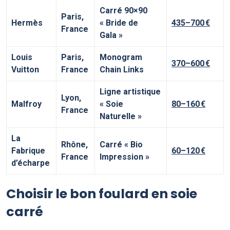
Carré 90×90
Paris,
Hermès
« Bride de
435–700 €
France
Gala »
Louis
Paris,
Monogram
370–600 €
Vuitton
France
Chain Links
Ligne artistique
Lyon,
Malfroy
« Soie
80–160 €
France
Naturelle »
La
Rhône,
Carré « Bio
Fabrique
60–120 €
France
Impression »
d’écharpe
Choisir le bon foulard en soie
carré