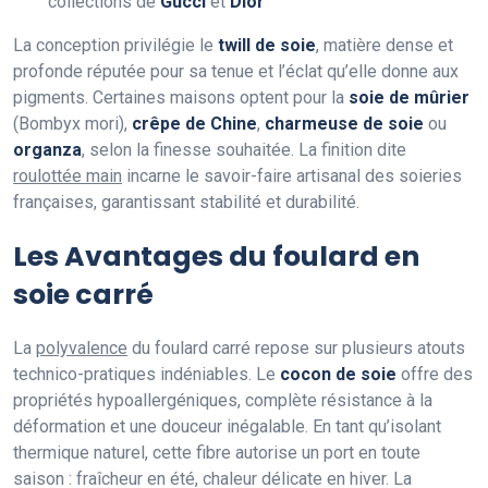
collections de
Gucci
et
Dior
La conception privilégie le
twill de soie
, matière dense et
profonde réputée pour sa tenue et l’éclat qu’elle donne aux
pigments. Certaines maisons optent pour la
soie de mûrier
(Bombyx mori),
crêpe de Chine
,
charmeuse de soie
ou
organza
, selon la finesse souhaitée. La finition dite
roulottée main
incarne le savoir-faire artisanal des soieries
françaises, garantissant stabilité et durabilité.
Les Avantages du foulard en
soie carré
La
polyvalence
du foulard carré repose sur plusieurs atouts
technico-pratiques indéniables. Le
cocon de soie
offre des
propriétés hypoallergéniques, complète résistance à la
déformation et une douceur inégalable. En tant qu’isolant
thermique naturel, cette fibre autorise un port en toute
saison : fraîcheur en été, chaleur délicate en hiver. La