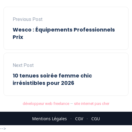
Previous Post
Wesco : Équipements Professionnels
Prix
Next Post
10 tenues soirée femme chic
irrésistibles pour 2026
développeur web freelance
—
site internet pas cher
Mentions Légales
·
CGV
·
CGU
-->