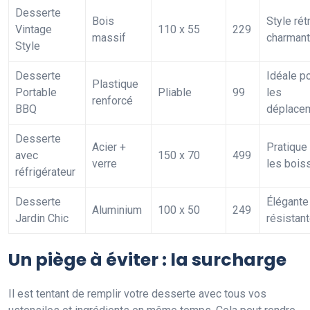
Desserte
Bois
Style rét
Vintage
110 x 55
229
massif
charmant
Style
Desserte
Idéale p
Plastique
Portable
Pliable
99
les
renforcé
BBQ
déplace
Desserte
Acier +
Pratique
avec
150 x 70
499
verre
les bois
réfrigérateur
Desserte
Élégante
Aluminium
100 x 50
249
Jardin Chic
résistan
Un piège à éviter : la surcharge
Il est tentant de remplir votre desserte avec tous vos