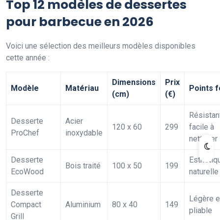
Top 12 modèles de dessertes
pour barbecue en 2026
Voici une sélection des meilleurs modèles disponibles
cette année :
Dimensions
Prix
Modèle
Matériau
Points f
(cm)
(€)
Résistan
Desserte
Acier
120 x 60
299
facile à
ProChef
inoxydable
nettoyer
Desserte
Esthétiq
Bois traité
100 x 50
199
EcoWood
naturelle
Desserte
Légère e
Compact
Aluminium
80 x 40
149
pliable
Grill