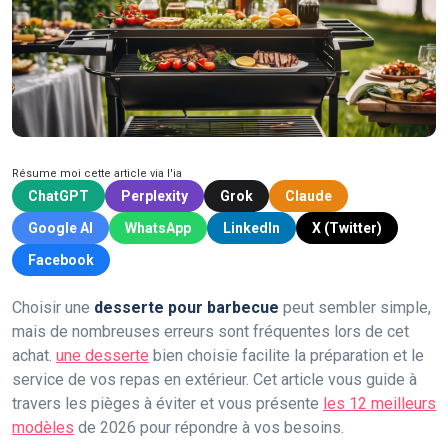
Résume moi cette article via l'ia
ChatGPT
Perplexity
Grok
Claude
Google AI
WhatsApp
LinkedIn
X (Twitter)
Facebook
Choisir une
desserte pour barbecue
peut sembler simple,
mais de nombreuses erreurs sont fréquentes lors de cet
achat.
une desserte
bien choisie facilite la préparation et le
service de vos repas en extérieur. Cet article vous guide à
travers les pièges à éviter et vous présente
les 12 meilleurs
modèles
de 2026 pour répondre à vos besoins.