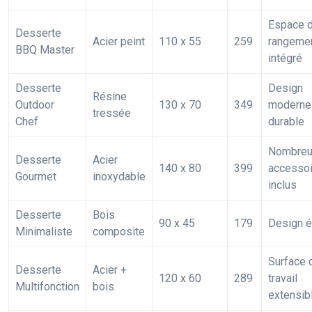
Espace 
Desserte
Acier peint
110 x 55
259
rangeme
BBQ Master
intégré
Desserte
Design
Résine
Outdoor
130 x 70
349
moderne
tressée
Chef
durable
Nombreu
Desserte
Acier
140 x 80
399
accesso
Gourmet
inoxydable
inclus
Desserte
Bois
90 x 45
179
Design é
Minimaliste
composite
Surface 
Desserte
Acier +
120 x 60
289
travail
Multifonction
bois
extensib