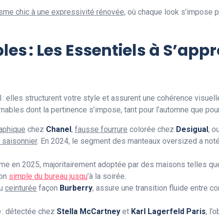
sme chic à une expressivité rénovée,
où chaque look s’impose p
es : Les Essentiels à S’app
: elles structurent votre style et assurent une cohérence visuel
ables dont la pertinence s’impose, tant pour l’automne que pour 
aphique
chez
Chanel
,
fausse fourrure
colorée chez
Desigual
, o
 saisonnier
. En 2024, le segment des manteaux oversized a no
me en 2025, majoritairement adoptée par des maisons telles q
ion
simple du bureau jusqu
’à la soirée.
ou
ceinturée
façon
Burberry
, assure une transition fluide entre 
e
: détectée chez
Stella McCartney
et
Karl Lagerfeld Paris
, l’