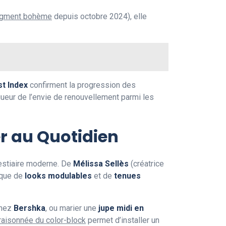
segment bohème
depuis octobre 2024), elle
st Index
confirment la progression des
ueur de l’envie de renouvellement parmi les
er au Quotidien
vestiaire moderne. De
Mélissa Sellès
(créatrice
ique de
looks modulables
et de
tenues
hez
Bershka
, ou marier une
jupe midi en
 raisonnée du color-block
permet d’installer un