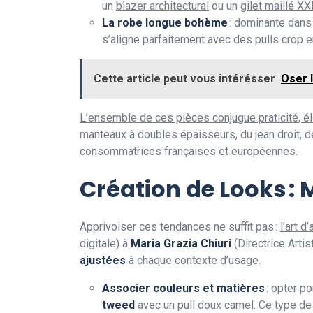
un
blazer architectural
ou un
gilet maillé XX
La robe longue bohème
: dominante dans
s’aligne parfaitement avec des pulls crop 
Cette article peut vous intérésser
Oser 
L’ensemble de ces pièces conjugue praticité, él
manteaux à doubles épaisseurs, du jean droit, d
consommatrices françaises et européennes.
Création de Looks : 
Apprivoiser ces tendances ne suffit pas :
l’art 
digitale) à
Maria Grazia Chiuri
(Directrice Arti
ajustées
à chaque contexte d’usage.
Associer couleurs et matières
: opter p
tweed
avec un
pull doux camel
. Ce type de