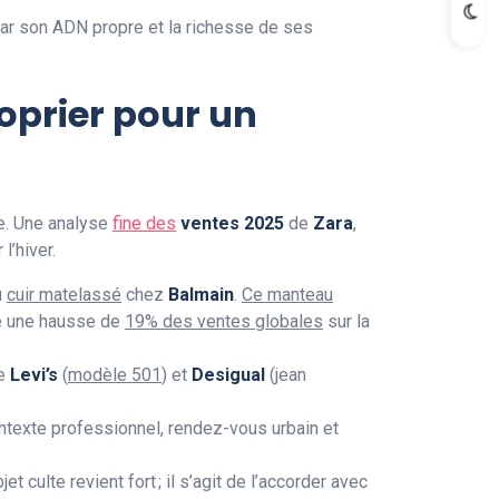
ar son ADN propre et la richesse de ses
roprier pour un
le. Une analyse
fine des
ventes 2025
de
Zara
,
l’hiver.
u
cuir matelassé
chez
Balmain
.
Ce manteau
té une hausse de
19% des ventes globales
sur la
ue
Levi’s
(
modèle 501
) et
Desigual
(jean
contexte professionnel, rendez-vous urbain et
objet culte revient fort ; il s’agit de l’accorder avec