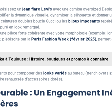
choisissez un
jean flare Levi’s
avec une
camisa oversized Desig
lifier la dynamique visuelle, dynamiser la silhouette et donner 
s
ceintures doubles boucle Gucci
ou les
bijoux imposants
repér
puré en look remarqué.
r
une pièce forte
cohérente avec votre morphologie (exemple : lo
, plébiscité par la
Paris Fashion Week (février 2025)
, permet 
ka à Toulouse : Histoire, boutiques et promos à connaître
nents pour composer des
looks variés
au bureau (
trench oversiz
ire rehaussée d’accessoires dorés
).
Durable : Un Engagement Iné
ières