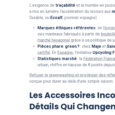
L’exigence de
traçabilité
et la montée en puis
a mis en lumière l’accélération du recours aux
m
Durable, ou
Ecoalf
, pionnier espagnol.
Marques éthiques référentes
: en
févrie
ses manteaux fabriqués à partir de
bouteil
marché hexagonal
grâce à sa politique de j
Pièces phare green ?
: chez
Maje
et
San
certifié
. En
Espagne
, l’initiative
Upcycling 
Statistiques marché
: la
Fédération França
urbain, chiffre en hausse de 8 points depu
Refuser le greenwashing et privilégier des réfé
conçue pour durer au-delà d’une simple saison.
Les Accessoires Inco
Détails Qui Changen