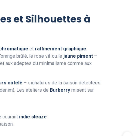
s et Silhouettes à
chromatique
et
raffinement graphique
.
’
orange
brûlé, le
rose vif
ou le
jaune piment
–
rmet aux adeptes du minimalisme comme aux
urs côtelé
– signatures de la saison détectées
denim). Les ateliers de
Burberry
misent sur
e courant
indie sleaze
.
saison.