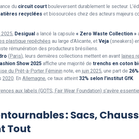
sance du
circuit court
bouleversent durablement le secteur. L’éd
atières recyclées
et biosourcées chez des acteurs majeurs
r 2025
,
Desigual
a lancé la capsule
« Zero Waste Collection »
a
les plastique repêchées
au large d’Alicante, et
Veja
(sneakers) en
uste rémunération des producteurs brésiliens.
dro
(
Paris
), leurs dernières collections mettent en avant
laines 
Fashion Show 2025
affiche une majorité de
trenchs en coton b
ise du Prêt-à-Porter Féminin
note, en
juin 2025
, une part de
26%
is
2020
. En
Allemagne
, ce taux atteint
32% selon l’institut GfK
.
rences aux labels (GOTS, Fair Wear Foundation) s’avère essentie
ntournables : Sacs, Chauss
t Tout