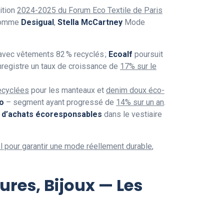
ition
2024-2025 du Forum Eco Textile de Paris
 comme
Desigual
,
Stella McCartney
Mode
vec vêtements 82 % recyclés ;
Ecoalf
poursuit
registre un taux de croissance de
17% sur le
recyclées
pour les manteaux et
denim doux éco-
io
– segment ayant progressé de
14% sur un an
.
 d’achats écoresponsables
dans le vestiaire
l pour garantir une mode réellement durable
,
ures, Bijoux — Les