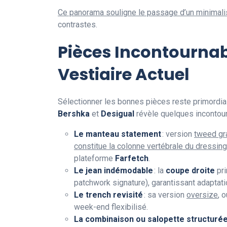
Ce panorama souligne le passage d’un minimali
contrastes.
Pièces Incontournabl
Vestiaire Actuel
Sélectionner les bonnes pièces reste primordial 
Bershka
et
Desigual
révèle quelques incontourn
Le manteau statement
: version
tweed gr
constitue la colonne vertébrale du dressing
plateforme
Farfetch
.
Le jean indémodable
: la
coupe droite
pri
patchwork signature), garantissant adaptat
Le trench revisité
: sa version
oversize
, 
week-end flexibilisé.
La combinaison ou salopette structuré