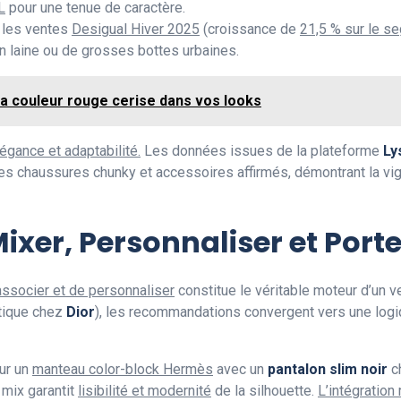
L
pour une tenue de caractère.
 les ventes
Desigual Hiver 2025
(croissance de
21,5 % sur le 
en laine ou de grosses bottes urbaines.
la couleur rouge cerise dans vos looks
égance et adaptabilité.
Les données issues de la plateforme
Ly
es chaussures chunky et accessoires affirmés, démontrant la vig
Mixer, Personnaliser et Port
d’associer et de personnaliser
constitue le véritable moteur d’un 
stique chez
Dior
), les recommandations convergent vers une log
our un
manteau color-block Hermès
avec un
pantalon slim noir
c
 mix garantit
lisibilité et modernité
de la silhouette.
L’intégration