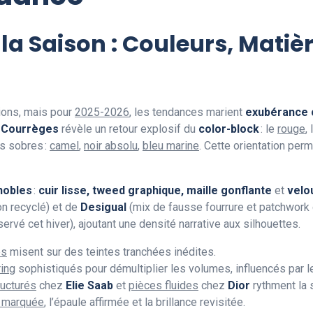
 Saison : Couleurs, Matière
ions, mais pour
2025-2026
, les tendances marient
exubérance 
t
Courrèges
révèle un retour explosif du
color-block
: le
rouge
, l
s sobres :
camel
,
noir absolu
,
bleu marine
. Cette orientation pe
nobles
:
cuir lisse, tweed graphique, maille gonflante
et
velo
n recyclé) et de
Desigual
(mix de fausse fourrure et patchwork 
ervé cet hiver), ajoutant une densité narrative aux silhouettes.
ès
misent sur des teintes tranchées inédites.
ring
sophistiqués pour démultiplier les volumes, influencés par l
ructurés
chez
Elie Saab
et
pièces fluides
chez
Dior
rythment la 
e marquée
, l’épaule affirmée et la brillance revisitée.