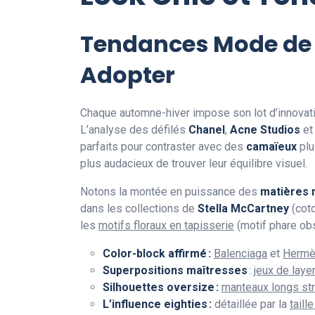
Tendances Mode de la
Adopter
Chaque automne-hiver impose son lot d’innovat
L’analyse des défilés
Chanel
,
Acne Studios
e
parfaits pour contraster avec des
camaïeux
plu
plus audacieux de trouver leur équilibre visuel.
Notons la montée en puissance des
matières 
dans les collections de
Stella McCartney
(coto
les
motifs floraux en tapisserie
(motif phare obs
Color-block affirmé :
Balenciaga
et
Herm
Superpositions maîtresses
:
jeux de laye
Silhouettes oversize :
manteaux longs st
L’influence eighties :
détaillée par la
taill