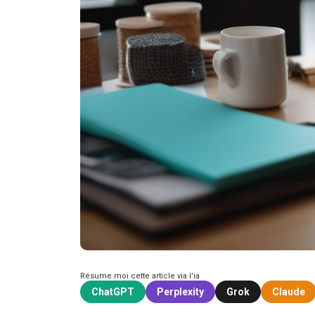
Résume moi cette article via l'ia
ChatGPT
Perplexity
Grok
Claude