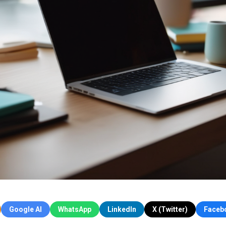
Google AI
WhatsApp
LinkedIn
X (Twitter)
Faceb